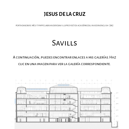
JESUS DE LA CRUZ
portada
sobre mí
cv
tfm
pfc
labrandero
savills
proyectos académicos
linkedin
english (en)
Savills
A continuación, puedes encontrar enlaces a mis galerías. Haz
clic en una imagen para ver la galería correspondiente.